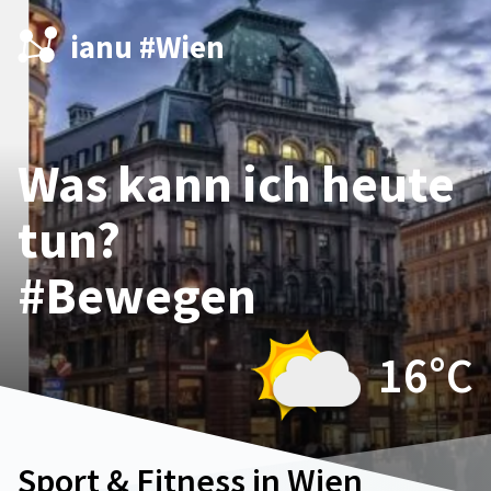
ianu #Wien
Was kann ich heute
tun?
#Bewegen
16°
C
Sport & Fitness in Wien