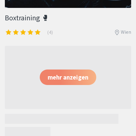
Boxtraining 🥊
Wien
(4)
mehr anzeigen