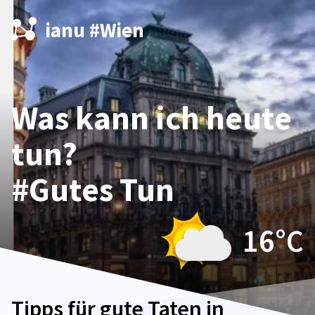
ianu #Wien
Was kann ich heute
tun?
#Gutes Tun
16°
C
Tipps für gute Taten in