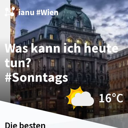
ianu #Wien
Was kann ich heute
tun?
#Sonntags
16°
C
Die besten