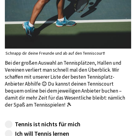
Schnapp dir deine Freunde und ab auf den Tenniscourt!
Bei der großen Auswahl an Tennisplätzen, Hallen und
Vereinen verliert man schnell mal den Überblick. Wir
schaffen mit unserer Liste der besten Tennisplatz-
Anbieter Abhilfe 😊 Du kannst deinen Tenniscourt
bequem online bei dem jeweiligen Anbieter buchen –
damit dir mehr Zeit für das Wesentliche bleibt: nämlich
der Spaß am Tennisspielen! 🎾
Tennis ist nichts für mich
Schade. Zum Hlück haben wir viele andere
Ich will Tennis lernen