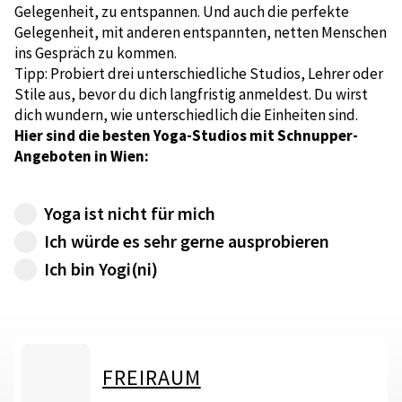
Gelegenheit, zu entspannen. Und auch die perfekte
Gelegenheit, mit anderen entspannten, netten Menschen
ins Gespräch zu kommen.
Tipp: Probiert drei unterschiedliche Studios, Lehrer oder
Stile aus, bevor du dich langfristig anmeldest. Du wirst
dich wundern, wie unterschiedlich die Einheiten sind.
Hier sind die besten Yoga-Studios mit Schnupper-
Angeboten in Wien:
Yoga ist nicht für mich
Schade! Zum Glück haben wir viele andere
Ich würde es sehr gerne ausprobieren
Inspirationen für dich.
Super! Entweder du kennst Freunde, die dich
Ich bin Yogi(ni)
mitschleppen oder: Du fragst im nächsten
Super! ianu wird dir helfen, dich mit anderen
Studio um eine Schnupperstunde, das ist oft
Yogis zu verabreden. Unser Tipp, probiert im
sogar kostenlos.
Sommer mal eine Session im Park oder am
See. Oder willst du selbst ein paar Anfänger-
Kurse geben?
FREIRAUM