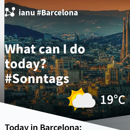
ianu #Barcelona
What can I do
today?
#Sonntags
19°
C
Today in Barcelona: