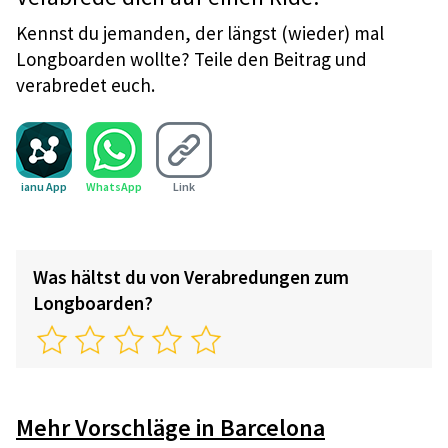
Tipp: Den Helm gibt’s sicher auch im Verleih,
aber feste Schuhe solltest du mitbringen.
Kennst du jemanden, der längst (wieder) mal
Sneaker bis Tennisschuhe sind cool, mit
Longboarden wollte? Teile den Beitrag und
FlipFlops oder High Heels wirst du weniger
verabredet euch.
Spaß finden als deine Freunde.
ianu App
WhatsApp
Link
Was hältst du von Verabredungen zum
Longboarden?
Mehr Vorschläge in Barcelona