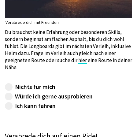
Verabrede dich mit Freunden
Du brauchst keine Erfahrung oder besonderen Skills,
sondern beginnst am flachen Asphalt, bis du dich wohl
fühlst. Die Longboards gibt im nächsten Verleih, inklusive
Helm dazu. Frage im Verleih auch gleich nach einer
geeigneten Route oder suche dir
hier
eine Route in deiner
Nähe.
Nichts für mich
Würde ich gerne ausprobieren
Tue es! Training braucht man keins. Es ist viel
Ich kann fahren
einfacher, als sich auf dem Skateboard durch
Verabrede dich auf einen spannenden Ride.
die Stadt zu pushen. Überrede einfach
Es muss ja auch nicht immer derselbe Hügel
ein/zwei Freunde, geht zum nächsten Verleih
sein. ianu hilft dir, motivierte Longboarder zu
und frag nach einer flachen Einstiegsstrecke.
finden.
Verabrede dich auf einen Ride!