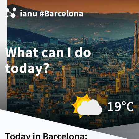
ianu #Barcelona
What can I do
today?
19°
C
Today in Barcelona: