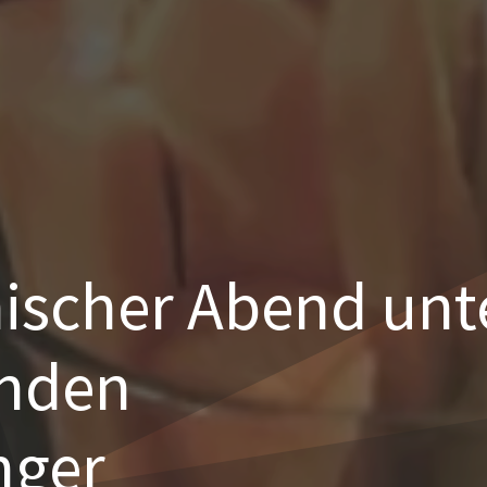
ischer Abend unt
nden
nger