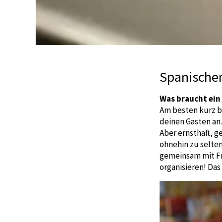
Spanische
Was braucht ein
Am besten kurz b
deinen Gästen an.
Aber ernsthaft, 
ohnehin zu selte
gemeinsam mit F
organisieren! Da