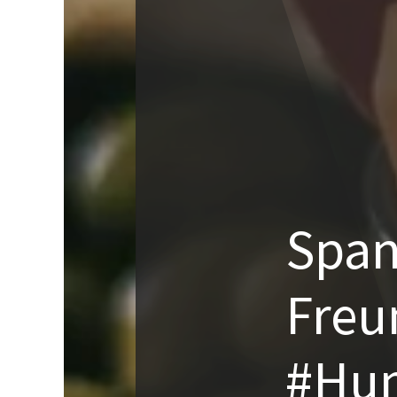
Span
Freu
#Hu