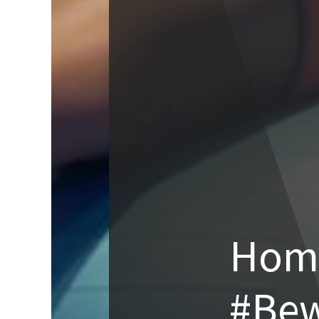
Hom
#Be