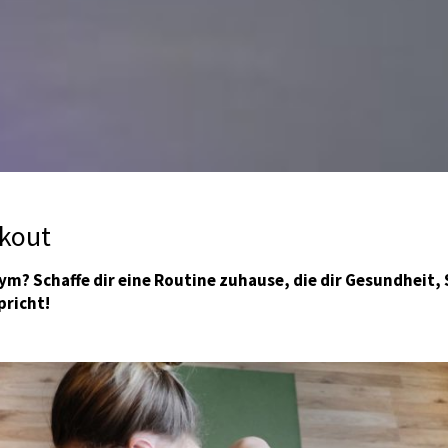
kout
ym? Schaffe dir eine Routine zuhause, die dir Gesundheit,
pricht!