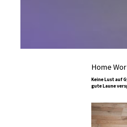
Home Wor
Keine Lust auf G
gute Laune vers