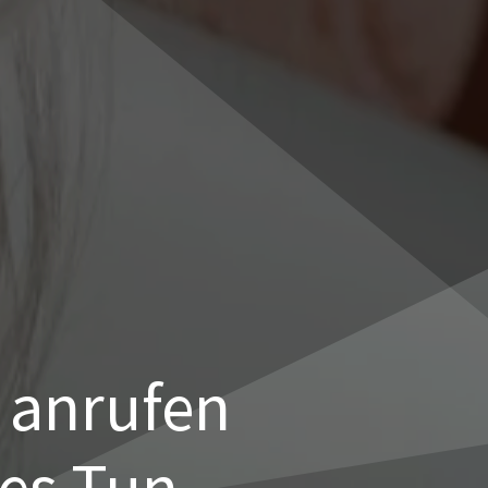
anrufen
es Tun