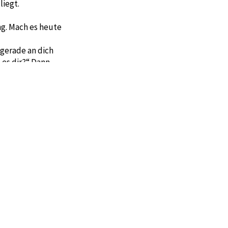
liegt.
ng. Mach es heute
 gerade an dich
 es dir?“ Dann
rd nicht für
uter Tag für