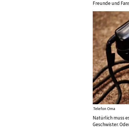
Freunde und Fan
Telefon Oma
Natürlich muss e
Geschwister. Oder