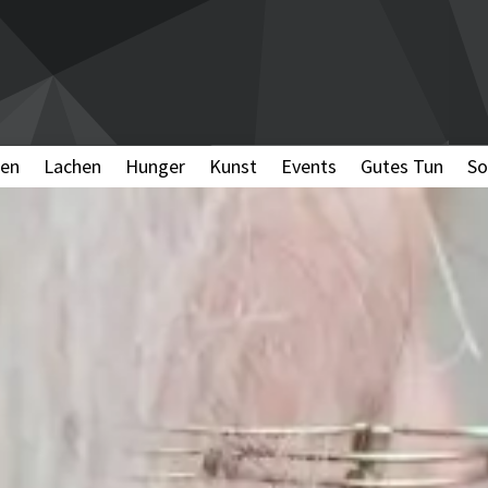
en
Lachen
Hunger
Kunst
Events
Gutes Tun
So