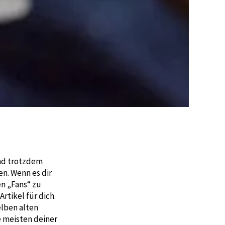
und trotzdem
en. Wenn es dir
n „Fans“ zu
rtikel für dich.
elben alten
e meisten deiner