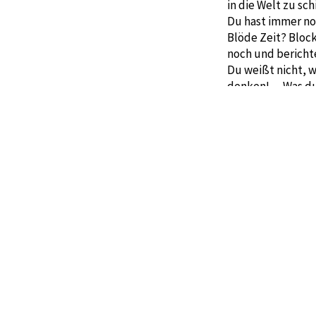
in die Welt zu sc
Du hast immer no
Blöde Zeit? Block
noch und berichte
Du weißt nicht, w
denken!… Was du w
übernimmt Oma un
Block dir Ze
immer gehen.
Sag auch deinen
Omi!
ianu App
WhatsApp