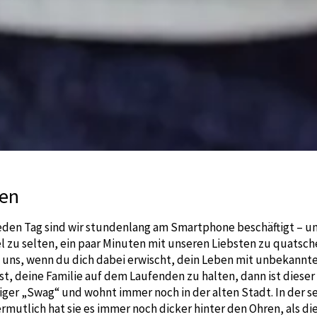
en
Jeden Tag sind wir stundenlang am Smartphone beschäftigt – 
iel zu selten, ein paar Minuten mit unseren Liebsten zu quatsch
 uns, wenn du dich dabei erwischt, dein Leben mit unbekannte
st, deine Familie auf dem Laufenden zu halten, dann ist dieser A
ger „Swag“ und wohnt immer noch in der alten Stadt. In der s
mutlich hat sie es immer noch dicker hinter den Ohren, als di