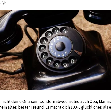
s 😉
s nicht deine Oma sein, sondern abwechselnd auch Opa, Mama
 ein alter, bester Freund. Es macht dich 100% glücklicher, als