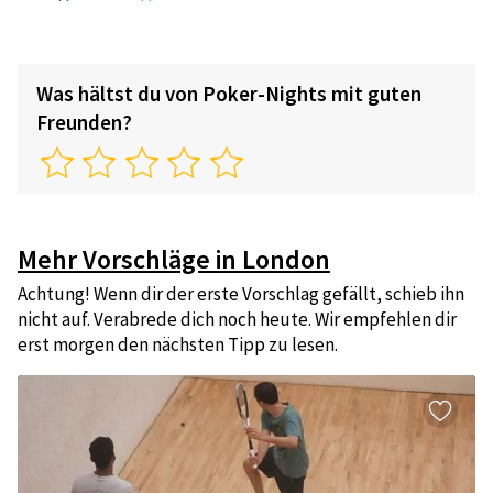
Was hältst du von Poker-Nights mit guten
Freunden?
Mehr Vorschläge in London
Achtung! Wenn dir der erste Vorschlag gefällt, schieb ihn
nicht auf. Verabrede dich noch heute. Wir empfehlen dir
erst morgen den nächsten Tipp zu lesen.