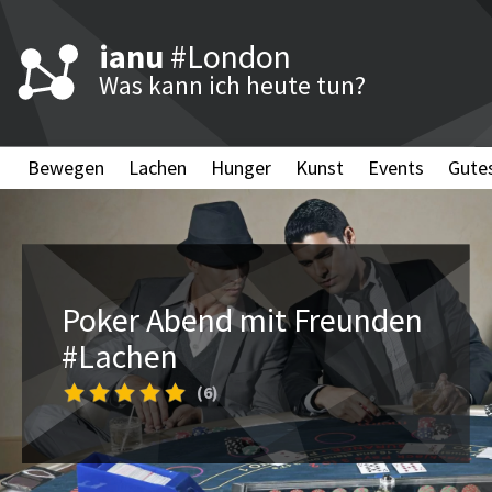
ianu
#London
Was kann ich heute tun?
Bewegen
Lachen
Hunger
Kunst
Events
Gute
Poker Abend mit Freunden
#Lachen
(6)