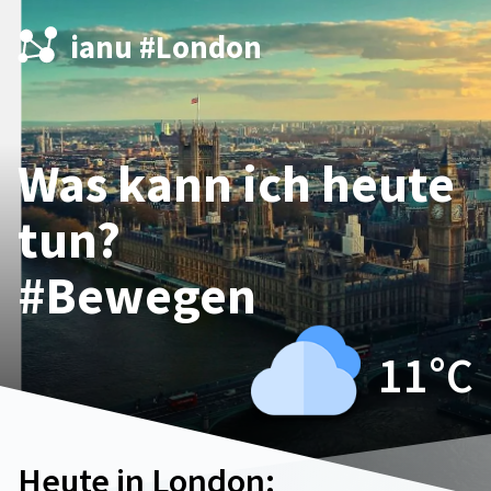
ianu #London
Was kann ich heute
tun?
#Bewegen
11°
C
Heute in London: