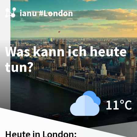
ianu #London
Was kann ich heute
tun?
11°
C
Heute in London: