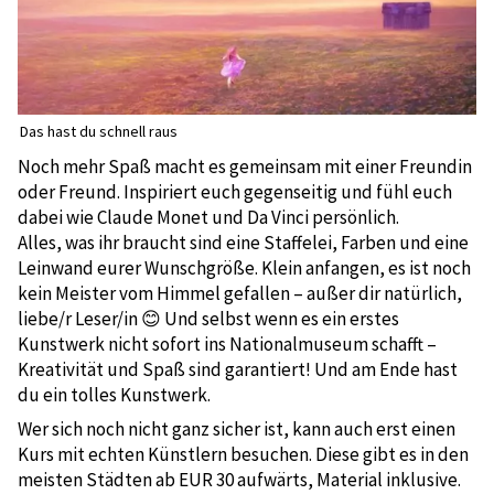
Das hast du schnell raus
Noch mehr Spaß macht es gemeinsam mit einer Freundin
oder Freund. Inspiriert euch gegenseitig und fühl euch
dabei wie Claude Monet und Da Vinci persönlich.
Alles, was ihr braucht sind eine Staffelei, Farben und eine
Leinwand eurer Wunschgröße. Klein anfangen, es ist noch
kein Meister vom Himmel gefallen – außer dir natürlich,
liebe/r Leser/in 😊 Und selbst wenn es ein erstes
Kunstwerk nicht sofort ins Nationalmuseum schafft –
Kreativität und Spaß sind garantiert! Und am Ende hast
du ein tolles Kunstwerk.
Wer sich noch nicht ganz sicher ist, kann auch erst einen
Kurs mit echten Künstlern besuchen. Diese gibt es in den
meisten Städten ab EUR 30 aufwärts, Material inklusive.