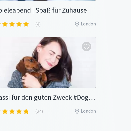
pieleabend | Spaß für Zuhause
London
(4)
Gassi für den guten Zweck #Dogsharing
London
(24)