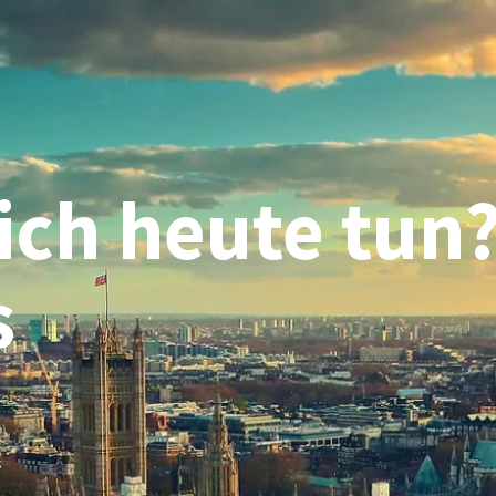
ich heute tun
s
C