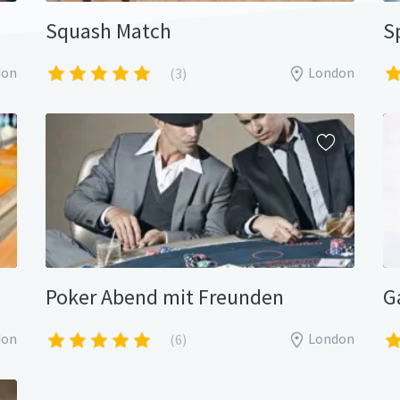
Squash Match
S
don
London
(3)
Poker Abend mit Freunden
don
London
(6)