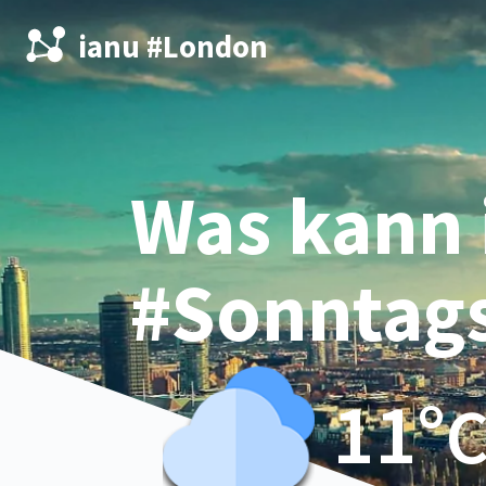
ianu #London
Was kann 
#Sonntag
11°