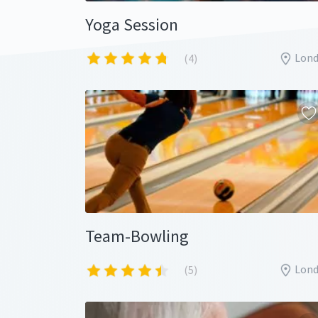
Yoga Session
Lon
(4)
Team-Bowling
Lon
(5)