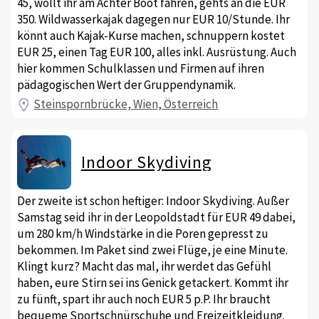
45, wollt ihr am Achter Boot fahren, gehts an die EUR
350. Wildwasserkajak dagegen nur EUR 10/Stunde. Ihr
könnt auch Kajak-Kurse machen, schnuppern kostet
EUR 25, einen Tag EUR 100, alles inkl. Ausrüstung. Auch
hier kommen Schulklassen und Firmen auf ihren
pädagogischen Wert der Gruppendynamik.
Steinspornbrücke, Wien, Österreich
Indoor Skydiving
Der zweite ist schon heftiger: Indoor Skydiving. Außer
Samstag seid ihr in der Leopoldstadt für EUR 49 dabei,
um 280 km/h Windstärke in die Poren gepresst zu
bekommen. Im Paket sind zwei Flüge, je eine Minute.
Klingt kurz? Macht das mal, ihr werdet das Gefühl
haben, eure Stirn sei ins Genick getackert. Kommt ihr
zu fünft, spart ihr auch noch EUR 5 p.P. Ihr braucht
bequeme Sportschnürschuhe und Freizeitkleidung.