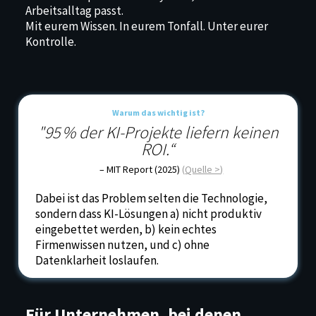
Arbeitsalltag passt.
Mit eurem Wissen. In eurem Tonfall. Unter eurer
Kontrolle.
Warum das wichtig ist?
"95 % der KI-Projekte liefern keinen
ROI.“
– MIT Report (2025)
(
Quelle >
)
Dabei ist das Problem selten die Technologie,
sondern dass KI-Lösungen
a) nicht produktiv
eingebettet werden, b) kein echtes
Firmenwissen nutzen, und c) ohne
Datenklarheit loslaufen.
Für Unternehmen, bei denen